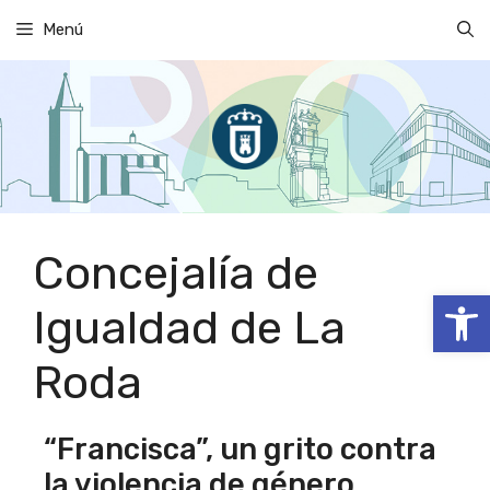
Saltar
Menú
al
contenido
Concejalía de
Abrir
Igualdad de La
Roda
“Francisca”, un grito contra
la violencia de género