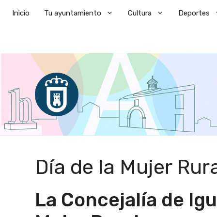
Saltar
Inicio
Tu ayuntamiento
Cultura
Deportes
al
contenido
Día de la Mujer Rur
La Concejalía de Igu