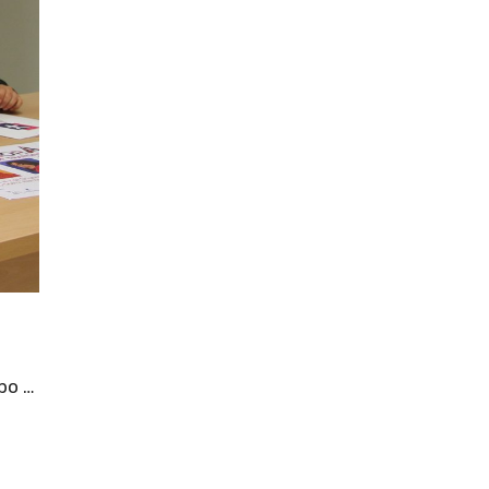
á
ibo …