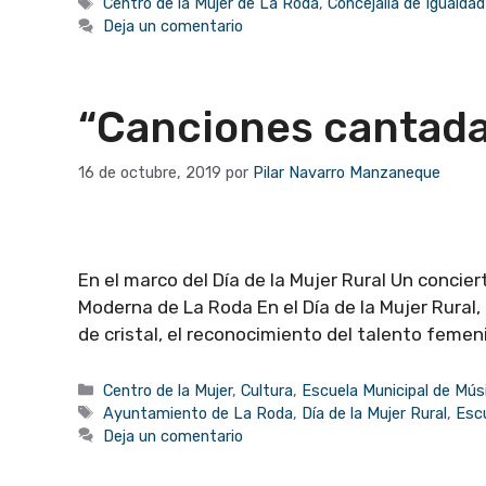
Etiquetas
Centro de la Mujer de La Roda
,
Concejalía de Igualda
Deja un comentario
“Canciones cantada
16 de octubre, 2019
por
Pilar Navarro Manzaneque
En el marco del Día de la Mujer Rural Un concie
Moderna de La Roda En el Día de la Mujer Rural, 
de cristal, el reconocimiento del talento femeni
Categorías
Centro de la Mujer
,
Cultura
,
Escuela Municipal de Mús
Etiquetas
Ayuntamiento de La Roda
,
Día de la Mujer Rural
,
Escu
Deja un comentario