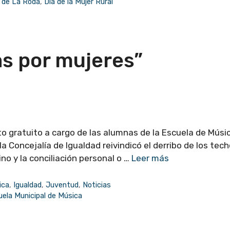
d de La Roda
,
Día de la Mujer Rural
s por mujeres”
rto gratuito a cargo de las alumnas de la Escuela de Músi
la Concejalía de Igualdad reivindicó el derribo de los tec
no y la conciliación personal o …
Leer más
ica
,
Igualdad
,
Juventud
,
Noticias
ela Municipal de Música