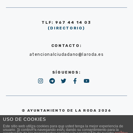
TLF: 967 44 14 03
(DIRECTORIO)
CONTACTO:
atencionalciudadano@laroda.es
SÍGUENOS:
© AYUNTAMIENTO DE LA RODA 2026
USO DE COOKIES
POLÍTICA DE PRIVACIDAD
Este sitio web utiliza cookies para que usted tenga la mejor experiencia de
usuario. Si continÃºa navegando estÃ¡ dando su consentimiento para la