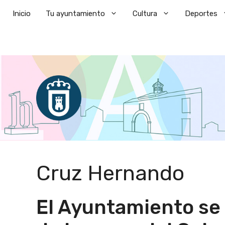
Saltar
Inicio
Tu ayuntamiento
Cultura
Deportes
al
contenido
Cruz Hernando
El Ayuntamiento se 