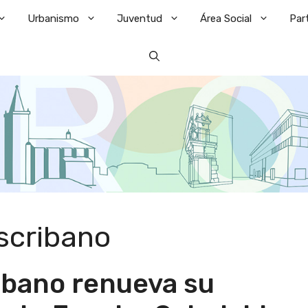
Urbanismo
Juventud
Área Social
Par
Escribano
ribano renueva su