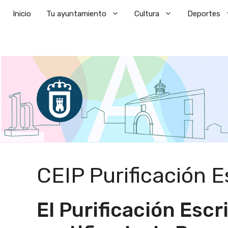
Saltar
Inicio
Tu ayuntamiento
Cultura
Deportes
al
contenido
CEIP Purificación 
El Purificación Esc