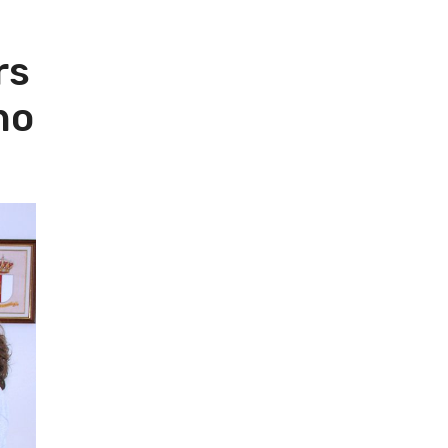
rs
no