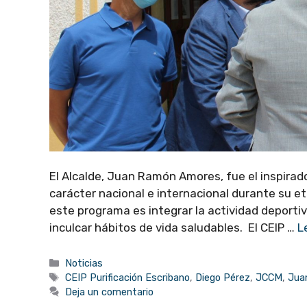
El Alcalde, Juan Ramón Amores, fue el inspira
carácter nacional e internacional durante su e
este programa es integrar la actividad deporti
inculcar hábitos de vida saludables. El CEIP …
L
Categorías
Noticias
Etiquetas
CEIP Purificación Escribano
,
Diego Pérez
,
JCCM
,
Jua
Deja un comentario