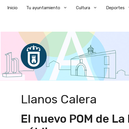
Saltar
Inicio
Tu ayuntamiento
Cultura
Deportes
al
contenido
Llanos Calera
El nuevo POM de La 