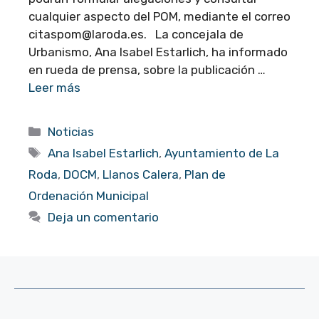
cualquier aspecto del POM, mediante el correo
citaspom@laroda.es. La concejala de
Urbanismo, Ana Isabel Estarlich, ha informado
en rueda de prensa, sobre la publicación …
Leer más
Categorías
Noticias
Etiquetas
Ana Isabel Estarlich
,
Ayuntamiento de La
Roda
,
DOCM
,
Llanos Calera
,
Plan de
Ordenación Municipal
Deja un comentario