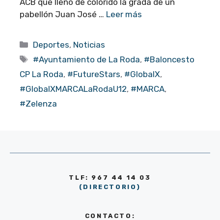
ACB que llenó de colorido la grada de un
pabellón Juan José …
Leer más
Categorías
Deportes
,
Noticias
Etiquetas
#Ayuntamiento de La Roda
,
#Baloncesto
CP La Roda
,
#FutureStars
,
#GlobalX
,
#GlobalXMARCALaRodaU12
,
#MARCA
,
#Zelenza
TLF: 967 44 14 03
(DIRECTORIO)
CONTACTO: