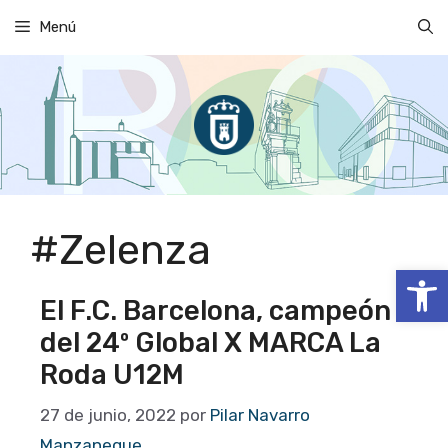
Saltar
Menú
al
contenido
#Zelenza
Abrir
El F.C. Barcelona, campeón
del 24º Global X MARCA La
Roda U12M
27 de junio, 2022
por
Pilar Navarro
Manzaneque