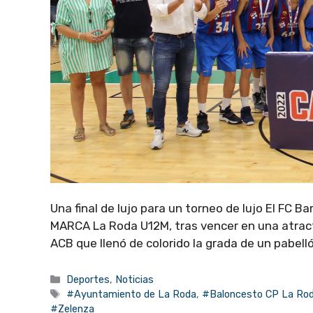
Una final de lujo para un torneo de lujo El FC 
MARCA La Roda U12M, tras vencer en una atracti
ACB que llenó de colorido la grada de un pabel
Categorías
Deportes
,
Noticias
Etiquetas
#Ayuntamiento de La Roda
,
#Baloncesto CP La Ro
#Zelenza