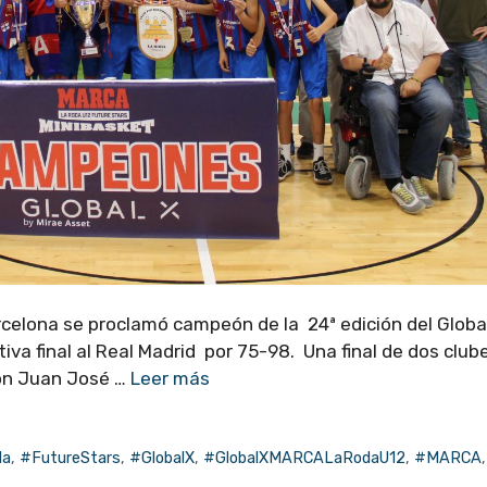
Barcelona se proclamó campeón de la 24ª edición del Globa
va final al Real Madrid por 75-98. Una final de dos club
lón Juan José …
Leer más
da
,
#FutureStars
,
#GlobalX
,
#GlobalXMARCALaRodaU12
,
#MARCA
,