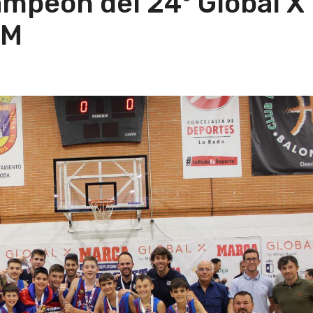
campeón del 24º Global X
2M