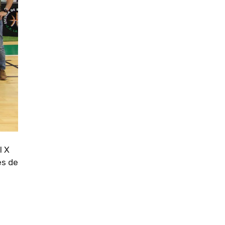
l X
es de