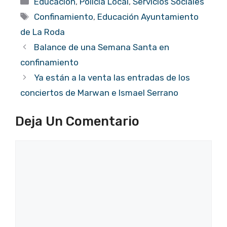
Educación
,
Policía Local
,
Servicios Sociales
Etiquetas
Confinamiento
,
Educación Ayuntamiento
de La Roda
Balance de una Semana Santa en
confinamiento
Ya están a la venta las entradas de los
conciertos de Marwan e Ismael Serrano
Deja Un Comentario
Comentario