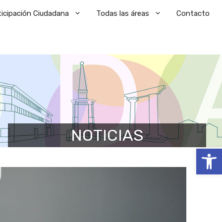
ticipación Ciudadana
Todas las áreas
Contacto
NOTICIAS
Abrir