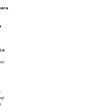
para
a
‘La
ivo
n
vel
o