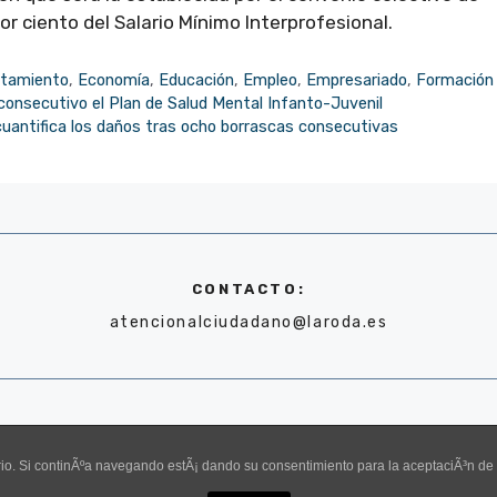
r ciento del Salario Mínimo Interprofesional.
tamiento
,
Economía
,
Educación
,
Empleo
,
Empresariado
,
Formación
onsecutivo el Plan de Salud Mental Infanto-Juvenil
cuantifica los daños tras ocho borrascas consecutivas
CONTACTO:
atencionalciudadano@laroda.es
uario. Si continÃºa navegando estÃ¡ dando su consentimiento para la aceptaciÃ³n d