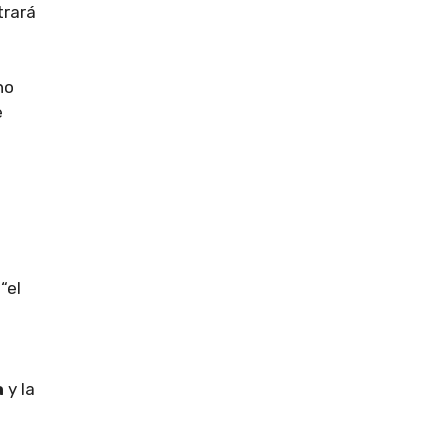
trará
no
e
“el
a
y la