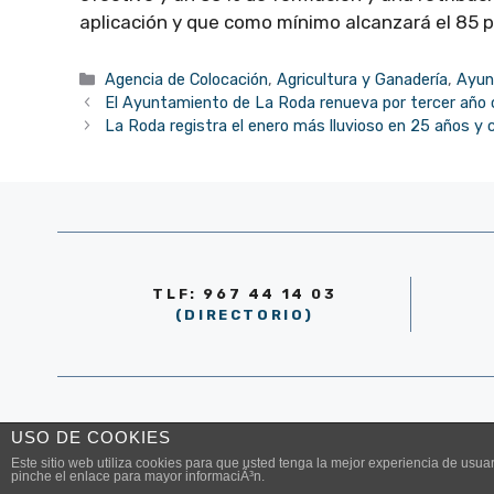
aplicación y que como mínimo alcanzará el 85 po
Categorías
Agencia de Colocación
,
Agricultura y Ganadería
,
Ayun
El Ayuntamiento de La Roda renueva por tercer año c
La Roda registra el enero más lluvioso en 25 años y 
TLF: 967 44 14 03
(DIRECTORIO)
© AYUNTAMIENTO DE LA RODA 2026
USO DE COOKIES
Este sitio web utiliza cookies para que usted tenga la mejor experiencia de us
pinche el enlace para mayor informaciÃ³n.