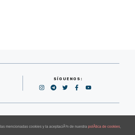
SÍGUENOS:
POLÍTICA DE PRIVACIDAD
e las mencionadas cookies y la aceptaciÃ³n de nuestra
polÃ­tica de cookies
,