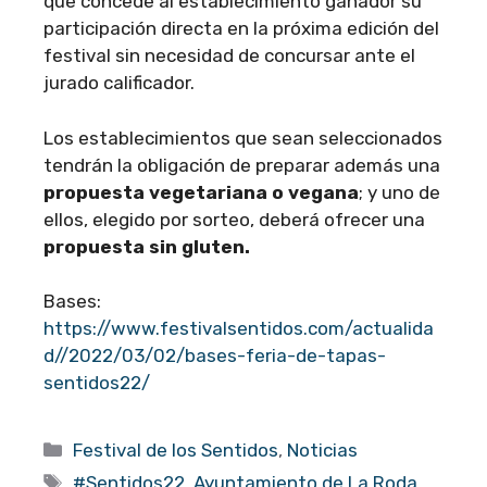
que concede al establecimiento ganador su
participación directa en la próxima edición del
festival sin necesidad de concursar ante el
jurado calificador.
Los establecimientos que sean seleccionados
tendrán la obligación de preparar además una
propuesta vegetariana o vegana
; y uno de
ellos, elegido por sorteo, deberá ofrecer una
propuesta sin gluten.
Bases:
https://www.festivalsentidos.com/actualida
d//2022/03/02/bases-feria-de-tapas-
sentidos22/
Categorías
Festival de los Sentidos
,
Noticias
Etiquetas
#Sentidos22
,
Ayuntamiento de La Roda
,