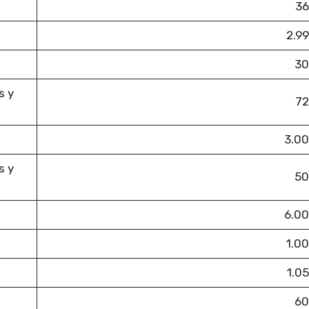
36
2.9
30
s y
72
3.00
s y
50
6.00
1.0
1.0
60