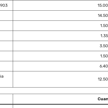
8903
15.0
14.5
1.5
1.3
3.50
1.5
6.40
ia
12.5
Cuan