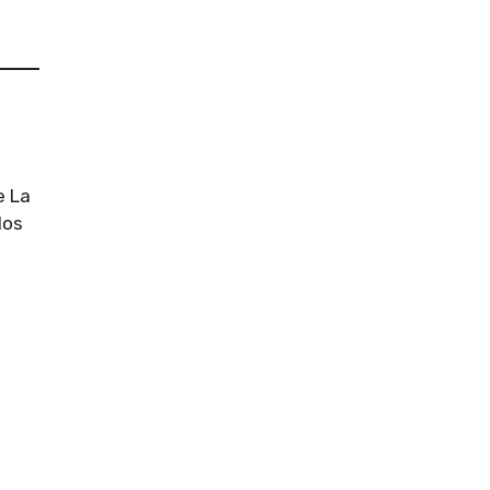
e La
los