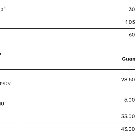
da”
30
1.0
60
Y
Cuan
28.50
48909
5.00
10
33.00
43.00