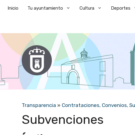
Saltar
Inicio
Tu ayuntamiento
Cultura
Deportes
al
contenido
Transparencia
»
Contrataciones, Convenios, S
Subvenciones