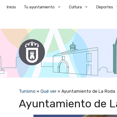
Saltar
Inicio
Tu ayuntamiento
Cultura
Deportes
al
contenido
Turismo
»
Qué ver
»
Ayuntamiento de La Roda
Ayuntamiento de L