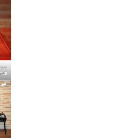
ra y
XVII