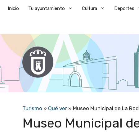
Saltar
Inicio
Tu ayuntamiento
Cultura
Deportes
al
contenido
Turismo
»
Qué ver
»
Museo Municipal de La Ro
Museo Municipal d