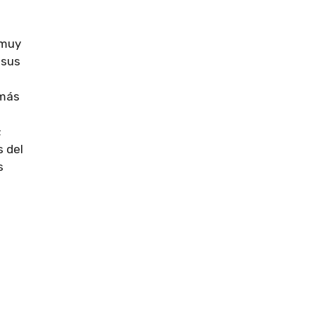
 muy
 sus
emás
;
s del
s