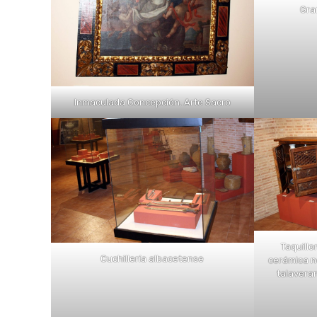
Gra
Inmaculada Concepción. Arte Sacro
Taquillo
Cuchillería albacetense
cerámica n
talavera