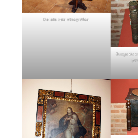
Detalle sala etnográfica
Juego de es
por