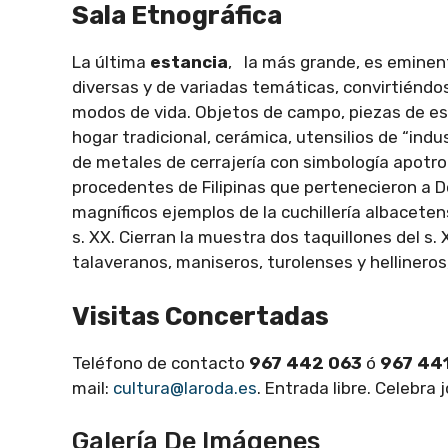
Sala Etnográfica
La última
estancia
, la más grande, es emin
diversas y de variadas temáticas, convirtiéndo
modos de vida. Objetos de campo, piezas de esp
hogar tradicional, cerámica, utensilios de “indu
de metales de cerrajería con simbología apotro
procedentes de Filipinas que pertenecieron a 
magníficos ejemplos de la cuchillería albacete
s. XX. Cierran la muestra dos taquillones del s.
talaveranos, maniseros, turolenses y hellineros,
Visitas Concertadas
Teléfono de contacto
967 442 063
ó
967 441
mail:
cultura@laroda.es
. Entrada libre. Celebra
Galería De Imágenes