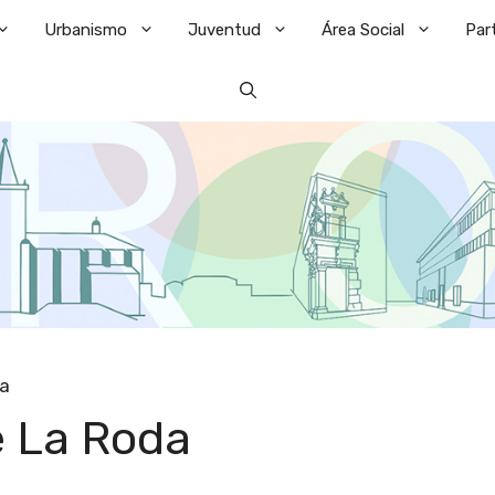
Urbanismo
Juventud
Área Social
Par
da
e La Roda