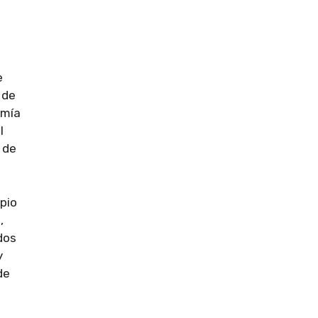
e
 de
omía
l
 de
pio
,
dos
y
de