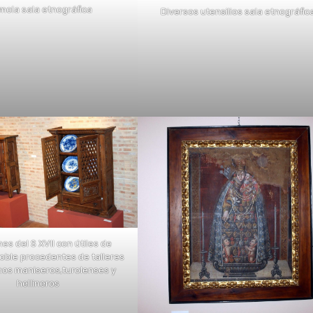
mola sala etnográfica
Diversos utensilios sala etnográfic
nes del S XVII con útiles de
oble procedentes de talleres
nos maniseros,turolenses y
hellineros