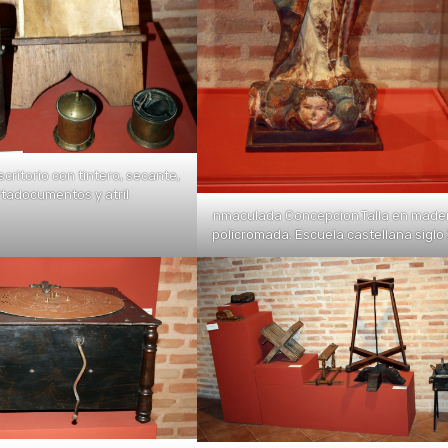
critorio con tintero, secante,
tadocumentos y atril
nmaculada Concepcion.Talla en made
policromada. Escuela castellana siglo 