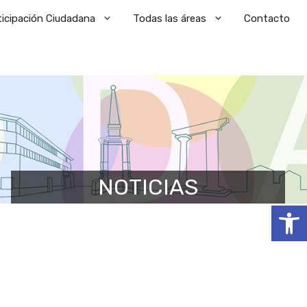
ticipación Ciudadana
Todas las áreas
Contacto
NOTICIAS
Abrir