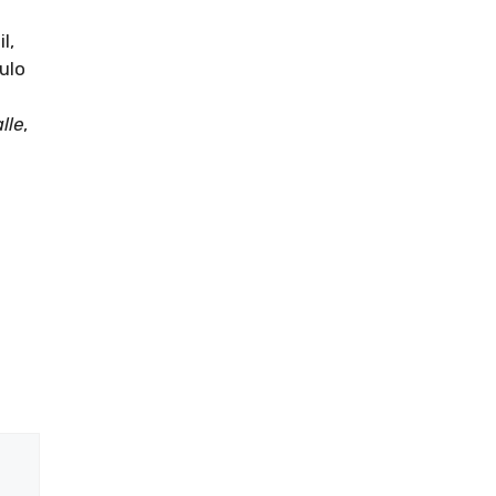
l,
ulo
lle
,
e