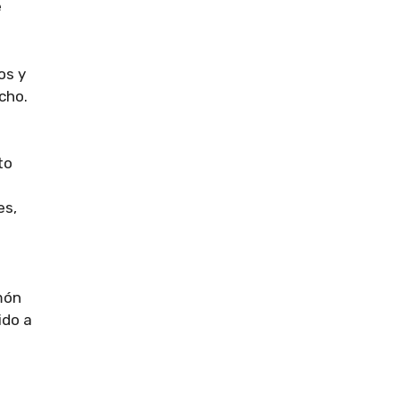
e
os y
cho.
to
res,
món
ido a