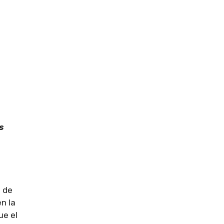
s
s de
n la
ue el