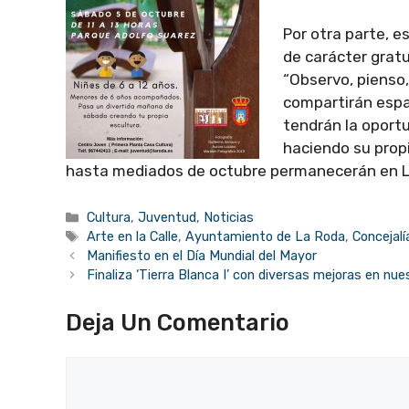
Por otra parte, e
de carácter gratu
“Observo, pienso,
compartirán espa
tendrán la oportu
haciendo su prop
hasta mediados de octubre permanecerán en L
Categorías
Cultura
,
Juventud
,
Noticias
Etiquetas
Arte en la Calle
,
Ayuntamiento de La Roda
,
Concejalí
Manifiesto en el Día Mundial del Mayor
Finaliza ‘Tierra Blanca I’ con diversas mejoras en nue
Deja Un Comentario
Comentario