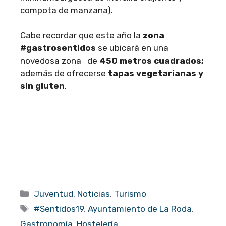
compota de manzana).
Cabe recordar que este año la
zona
#gastrosentidos
se ubicará en una
novedosa zona de
450 metros cuadrados;
además de ofrecerse
tapas vegetarianas y
sin gluten
.
Categorías
Juventud
,
Noticias
,
Turismo
Etiquetas
#Sentidos19
,
Ayuntamiento de La Roda
,
Gastronomía
,
Hostelería