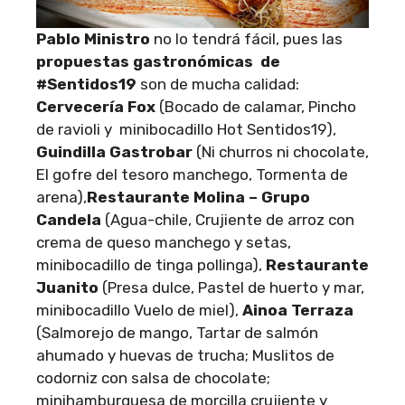
Pablo Ministro
no lo tendrá fácil, pues las
propuestas gastronómicas de
#Sentidos19
son de mucha calidad:
Cervecería Fox
(Bocado de calamar, Pincho
de ravioli y minibocadillo Hot Sentidos19),
Guindilla Gastrobar
(Ni churros ni chocolate,
El gofre del tesoro manchego, Tormenta de
arena),
Restaurante Molina – Grupo
Candela
(Agua-chile, Crujiente de arroz con
crema de queso manchego y setas,
minibocadillo de tinga pollinga),
Restaurante
Juanito
(Presa dulce, Pastel de huerto y mar,
minibocadillo Vuelo de miel),
Ainoa Terraza
(Salmorejo de mango, Tartar de salmón
ahumado y huevas de trucha; Muslitos de
codorniz con salsa de chocolate;
minihamburguesa de morcilla crujiente y