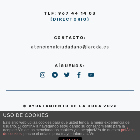
TLF: 967 44 14 03
(DIRECTORIO)
CONTACTO:
atencionalciudadano@laroda.es
SÍGUENOS:
© AYUNTAMIENTO DE LA RODA 2026
USO DE COOKIES
POLÍTICA DE PRIVACIDAD
Este sitio web utiliza cookies para que usted tenga la mejor experiencia de
usuario. Si continÃºa navegando estÃ¡ dando su consentimiento para la
aceptaciÃ³n de las mencionadas cookies y la aceptaciÃ³n de nuestra
polÃ­tica
de cookies
, pinche el enlace para mayor informaciÃ³n.