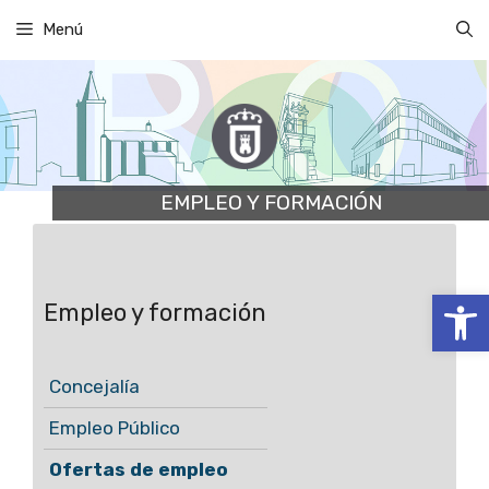
Saltar
Menú
al
contenido
EMPLEO Y FORMACIÓN
Abrir
Empleo y formación
Concejalía
Empleo Público
Ofertas de empleo