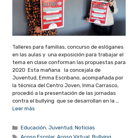
Talleres para familias, concurso de eslóganes
en las aulas y una exposición para trabajar el
tema en clase conforman las propuestas para
2020 Esta mañana la concejala de
Juventud, Emma Escribano, acompañada por
la técnica del Centro Joven, Inma Carrasco,
procedió a la presentación de las jornadas
contra el bullying que se desarrollan en la …
Leer más
Categorías
Educación
,
Juventud
,
Noticias
Etiquetas
Acoso Escolar
,
Acoso Virtual
,
Bullying
,