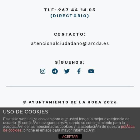
TLF: 967 44 14 03
(DIRECTORIO)
CONTACTO:
atencionalciudadano@laroda.es
SÍGUENOS:
© AYUNTAMIENTO DE LA RODA 2026
USO DE COOKIES
POLÍTICA DE PRIVACIDAD
Este sitio web utiliza cookies para que usted tenga la mejor experiencia de
usuario. Si continÃºa navegando estÃ¡ dando su consentimiento para la
aceptaciÃ³n de las mencionadas cookies y la aceptaciÃ³n de nuestra
polÃ­tica
de cookies
, pinche el enlace para mayor informaciÃ³n.
ACEPTAR